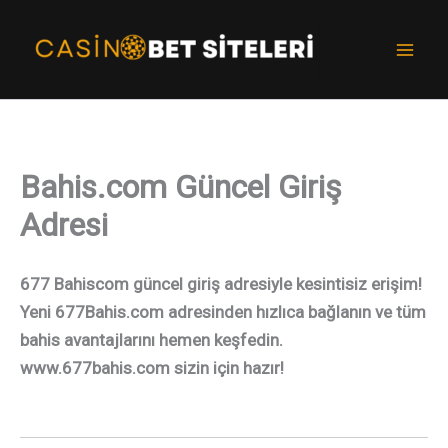
İçeriğe
atla
Bahis.com Güncel Giriş
Adresi
677 Bahiscom güncel giriş adresiyle kesintisiz erişim!
Yeni 677Bahis.com adresinden hızlıca bağlanın ve tüm
bahis avantajlarını hemen keşfedin.
www.677bahis.com sizin için hazır!