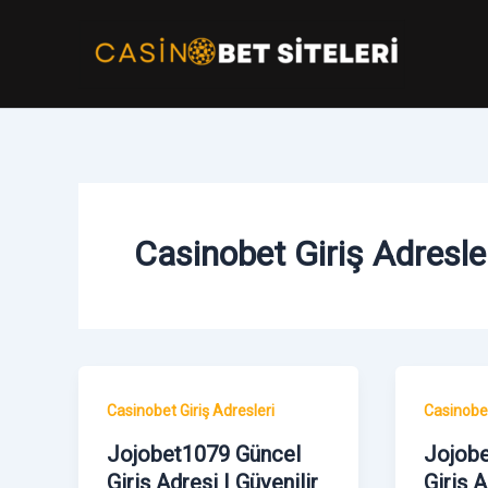
İçeriğe
atla
Casinobet Giriş Adresle
Casinobet Giriş Adresleri
Casinobet
Jojobet1079 Güncel
Jojob
Giriş Adresi | Güvenilir
Giriş A