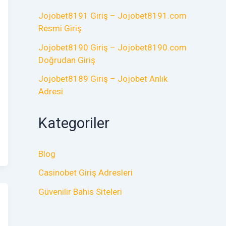
Jojobet8191 Giriş – Jojobet8191.com
Resmi Giriş
Jojobet8190 Giriş – Jojobet8190.com
Doğrudan Giriş
Jojobet8189 Giriş – Jojobet Anlık
Adresi
Kategoriler
Blog
Casinobet Giriş Adresleri
Güvenilir Bahis Siteleri