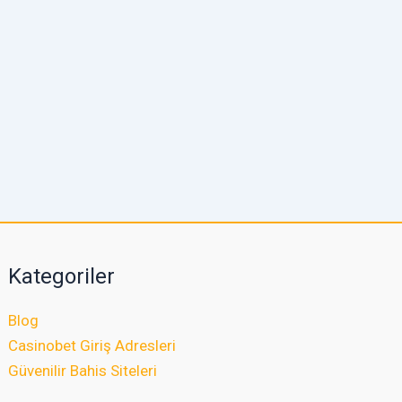
Kategoriler
Blog
Casinobet Giriş Adresleri
Güvenilir Bahis Siteleri