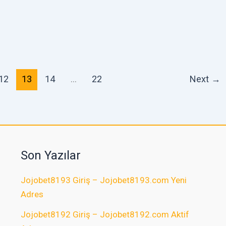
12
13
14
…
22
Next
→
Son Yazılar
Jojobet8193 Giriş – Jojobet8193.com Yeni
Adres
Jojobet8192 Giriş – Jojobet8192.com Aktif