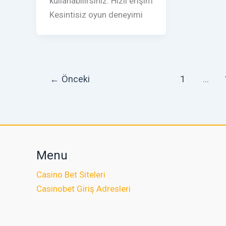
kullanabilirsiniz. Hızlı erişim
Kesintisiz oyun deneyimi
←
Önceki
1
…
Menu
Casino Bet Siteleri
Casinobet Giriş Adresleri