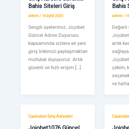
Bahis Siteleri Giriş
Bahis S
admin
/
16 Eylül 2025
admin
/
16
Sevgili üyelerimiz, Jojobet
Değerli 
Güncel Adres Duyurusu
Jojobet
kapsamında sizlere en yeni
artık ke
giriş linkimizi paylaşmaktan
sağlayab
mutluluk duyuyoruz. Artık
Jojobet
güvenli ve hızlı erişim […]
çekim, k
seçenek
ve hatt
Casinobet Giriş Adresleri
Casinobet
Jojobet1076 Güncel
Jojob