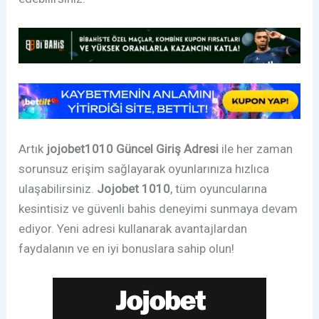
Artık
jojobet1010 Güncel Giriş Adresi
ile her zaman
sorunsuz erişim sağlayarak oyunlarınıza hızlıca
ulaşabilirsiniz.
Jojobet 1010
, tüm oyuncularına
kesintisiz ve güvenli bahis deneyimi sunmaya devam
ediyor. Yeni adresi kullanarak avantajlardan
faydalanın ve en iyi bonuslara sahip olun!