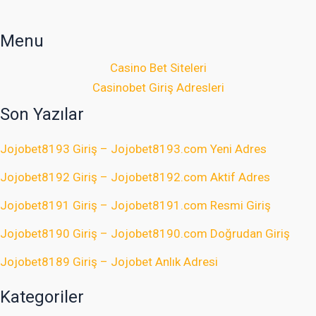
Menu
Casino Bet Siteleri
Casinobet Giriş Adresleri
Son Yazılar
Jojobet8193 Giriş – Jojobet8193.com Yeni Adres
Jojobet8192 Giriş – Jojobet8192.com Aktif Adres
Jojobet8191 Giriş – Jojobet8191.com Resmi Giriş
Jojobet8190 Giriş – Jojobet8190.com Doğrudan Giriş
Jojobet8189 Giriş – Jojobet Anlık Adresi
Kategoriler