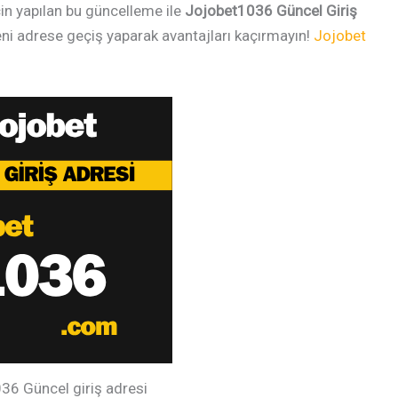
in yapılan bu güncelleme ile
Jojobet1036 Güncel Giriş
Yeni adrese geçiş yaparak avantajları kaçırmayın!
Jojobet
36 Güncel giriş adresi