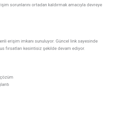
erişim sorunlarını ortadan kaldırmak amacıyla devreye
güvenli erişim imkanı sunuluyor. Güncel link sayesinde
us fırsatları kesintisiz şekilde devam ediyor.
0 çözüm
lantı