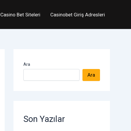
Casino Bet Siteleri
Casinobet Giriş Adresleri
Ara
Ara
Son Yazılar