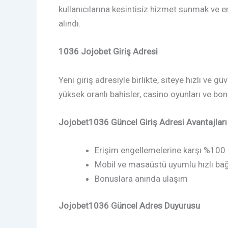
kullanıcılarına kesintisiz hizmet sunmak ve 
alındı.
1036 Jojobet Giriş Adresi
Yeni giriş adresiyle birlikte, siteye hızlı ve 
yüksek oranlı bahisler, casino oyunları ve bon
Jojobet1036 Güncel Giriş Adresi Avantajları
Erişim engellemelerine karşı %10
Mobil ve masaüstü uyumlu hızlı bağ
Bonuslara anında ulaşım
Jojobet1036 Güncel Adres Duyurusu