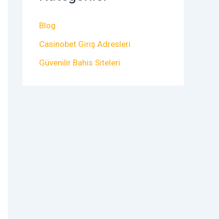
Blog
Casinobet Giriş Adresleri
Güvenilir Bahis Siteleri