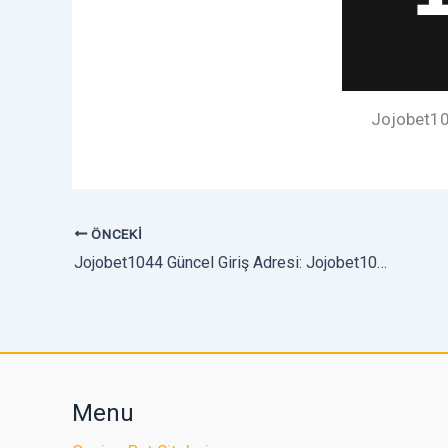
Jojobet10
ÖNCEKI
Jojobet1044 Güncel Giriş Adresi: Jojobet1044.com | Yeni Giriş
Menu