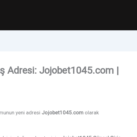
ş Adresi: Jojobet1045.com |
ormunun yeni adresi
Jojobet1045.com
olarak