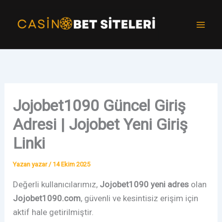
İçeriğe
atla
Jojobet1090 Güncel Giriş
Adresi | Jojobet Yeni Giriş
Linki
Yazan
yazar
/
14 Ekim 2025
Değerli kullanıcılarımız,
Jojobet1090 yeni adres
olan
Jojobet1090.com
, güvenli ve kesintisiz erişim için
aktif hale getirilmiştir.