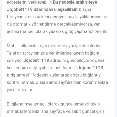
adreslerini yenileyebilir.
Bu nedenle artık siteye
Jojobet1119 üzerinden ulaşabilirsiniz.
Eğer
tarayıcınız eski adresi açmıyor, sayfa yüklenmiyor ya
da otomatik yönlendirme gerçekleşmiyorsa, yeni
adresi manuel olarak yazarak giriş yapmanız önerilir.
Mobil kullanıcılar için de süreç aynı şekilde ilerler.
Telefon tarayıcınızda yer imlerine kayıtlı bağlantı
eskiyse,
Jojobet1119
adresini güncelleyerek daha
hızlı erişim sağlayabilirsiniz. Ayrıca “
Jojobet1119
giriş adresi
” ifadesini kullanarak doğru bağlantıyı
kontrol etmek, olası sahte sayfalardan korunmanıza
yardımcı olur.
Bilgilendirme amaçlı olarak güncellemeleri takip
etmek isterseniz, ana sayfaya ve sabit güncel giriş