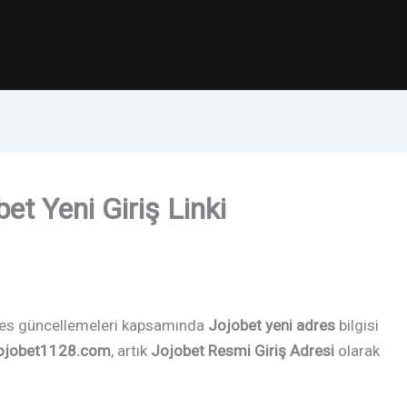
t Yeni Giriş Linki
res güncellemeleri kapsamında
Jojobet yeni adres
bilgisi
ojobet1128.com
, artık
Jojobet Resmi Giriş Adresi
olarak