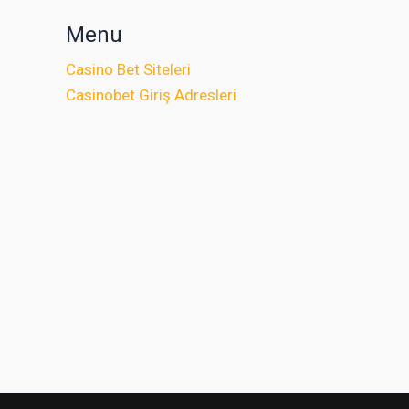
Menu
Casino Bet Siteleri
Casinobet Giriş Adresleri