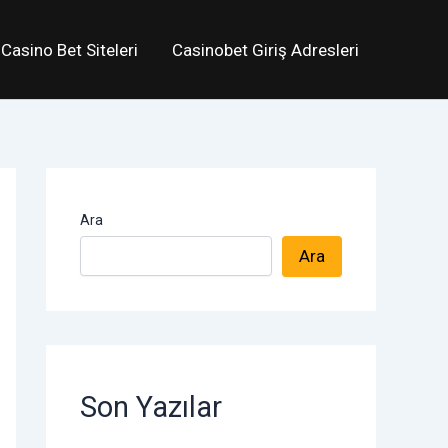
Casino Bet Siteleri
Casinobet Giriş Adresleri
Ara
Ara
Son Yazılar