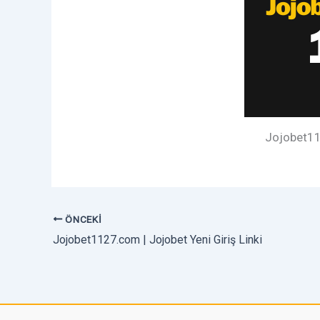
Jojobet11
ÖNCEKI
Jojobet1127.com | Jojobet Yeni Giriş Linki