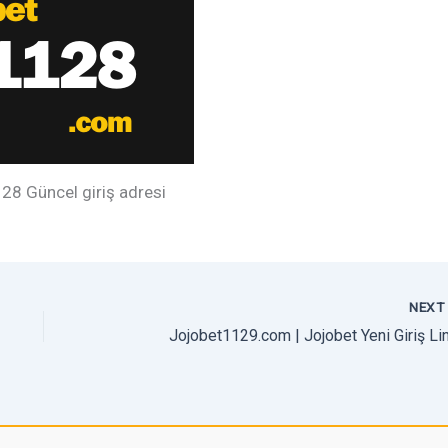
28 Güncel giriş adresi
NEX
Jojobet1129.com | Jojobet Yeni Giriş Li