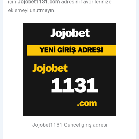
için
Jojobet1131.com
adresini favorilerinize
eklemeyi unutmayın.
Jojobet1131 Güncel giriş adresi