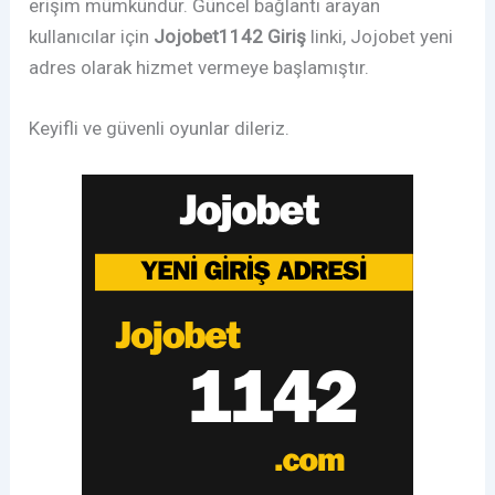
erişim mümkündür. Güncel bağlantı arayan
kullanıcılar için
Jojobet1142 Giriş
linki, Jojobet yeni
adres olarak hizmet vermeye başlamıştır.
Keyifli ve güvenli oyunlar dileriz.