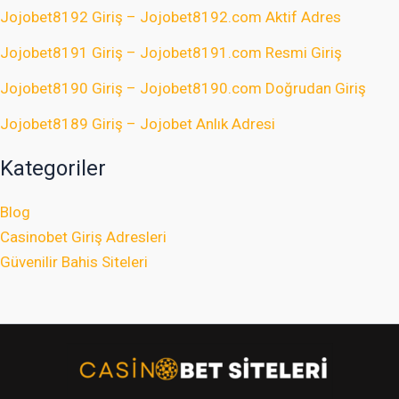
Jojobet8192 Giriş – Jojobet8192.com Aktif Adres
Jojobet8191 Giriş – Jojobet8191.com Resmi Giriş
Jojobet8190 Giriş – Jojobet8190.com Doğrudan Giriş
Jojobet8189 Giriş – Jojobet Anlık Adresi
Kategoriler
Blog
Casinobet Giriş Adresleri
Güvenilir Bahis Siteleri