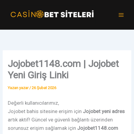
İçeriğe
atla
Jojobet1148.com | Jojobet
Yeni Giriş Linki
Yazan
yazar
/
26 Şubat 2026
Değerli kullanıcılarımız,
Jojobet bahis sitesine erişim için
Jojobet yeni adres
artık aktif! Güncel ve güvenli bağlantı üzerinden
sorunsuz erişim sağlamak için
Jojobet1148.com