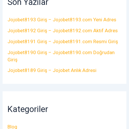
Son Yazılar
Jojobet8193 Giriş – Jojobet8193.com Yeni Adres
Jojobet8192 Giriş – Jojobet8192.com Aktif Adres
Jojobet8191 Giriş – Jojobet8191.com Resmi Giriş
Jojobet8190 Giriş – Jojobet8190.com Doğrudan
Giriş
Jojobet8189 Giriş – Jojobet Anlık Adresi
Kategoriler
Blog