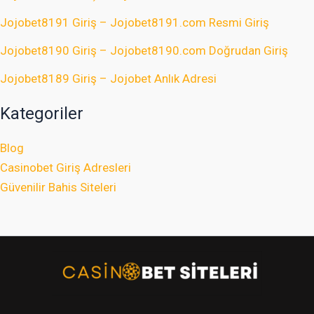
Jojobet8191 Giriş – Jojobet8191.com Resmi Giriş
Jojobet8190 Giriş – Jojobet8190.com Doğrudan Giriş
Jojobet8189 Giriş – Jojobet Anlık Adresi
Kategoriler
Blog
Casinobet Giriş Adresleri
Güvenilir Bahis Siteleri