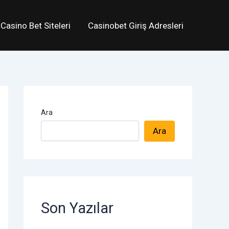
Casino Bet Siteleri
Casinobet Giriş Adresleri
Ara
Ara
Son Yazılar