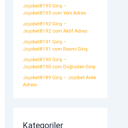
Jojobet8193 Giriş –
Jojobet8193.com Yeni Adres
Jojobet8192 Giriş –
Jojobet8192.com Aktif Adres
Jojobet8191 Giriş –
Jojobet8191.com Resmi Giriş
Jojobet8190 Giriş –
Jojobet8190.com Doğrudan Giriş
Jojobet8189 Giriş – Jojobet Anlık
Adresi
Kategoriler