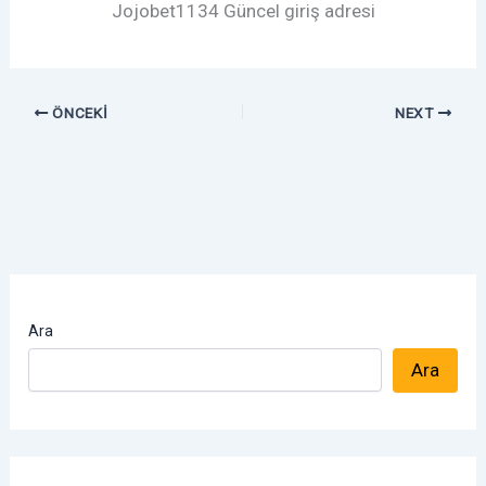
Jojobet1134 Güncel giriş adresi
ÖNCEKI
NEXT
Ara
Ara