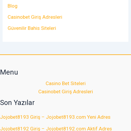
Blog
Casinobet Giriş Adresleri
Güvenilir Bahis Siteleri
Menu
Casino Bet Siteleri
Casinobet Giriş Adresleri
Son Yazılar
Jojobet8193 Giriş – Jojobet8193.com Yeni Adres
Jojobet8192 Giriş – Jojobet8192.com Aktif Adres