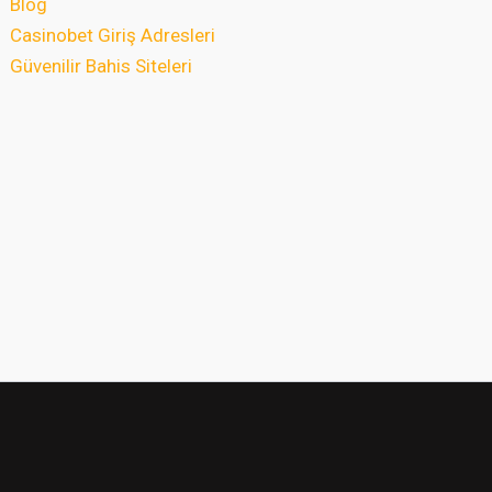
Blog
Casinobet Giriş Adresleri
Güvenilir Bahis Siteleri