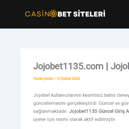
İçeriğe
atla
Jojobet1135.com | Jojobe
Yazan
yazar
/
10 Şubat 2026
Jojobet kullanıcılarının kesintisiz bahis den
güncellemesini gerçekleştirdi. Güncel ve güve
sağlanmaktadır.
Jojobet1135 Güncel Giriş A
üyeler için resmi olarak aktif edilmiştir.