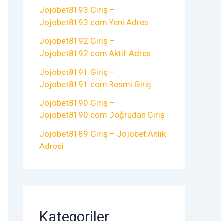
Jojobet8193 Giriş –
Jojobet8193.com Yeni Adres
Jojobet8192 Giriş –
Jojobet8192.com Aktif Adres
Jojobet8191 Giriş –
Jojobet8191.com Resmi Giriş
Jojobet8190 Giriş –
Jojobet8190.com Doğrudan Giriş
Jojobet8189 Giriş – Jojobet Anlık
Adresi
Kategoriler