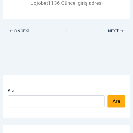
Jojobet1136 Güncel giriş adresi
ÖNCEKI
NEXT
Ara
Ara