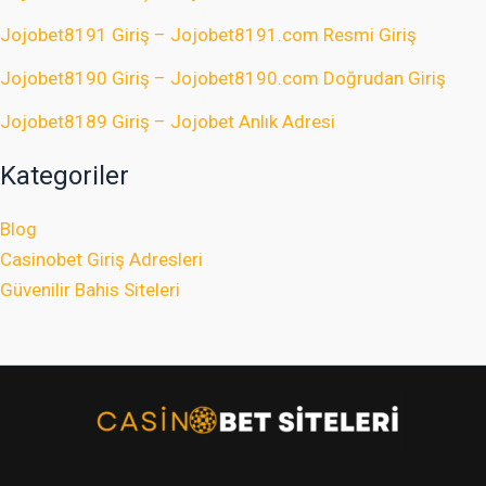
Jojobet8191 Giriş – Jojobet8191.com Resmi Giriş
Jojobet8190 Giriş – Jojobet8190.com Doğrudan Giriş
Jojobet8189 Giriş – Jojobet Anlık Adresi
Kategoriler
Blog
Casinobet Giriş Adresleri
Güvenilir Bahis Siteleri