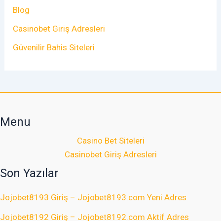
Blog
Casinobet Giriş Adresleri
Güvenilir Bahis Siteleri
Menu
Casino Bet Siteleri
Casinobet Giriş Adresleri
Son Yazılar
Jojobet8193 Giriş – Jojobet8193.com Yeni Adres
Jojobet8192 Giriş – Jojobet8192.com Aktif Adres