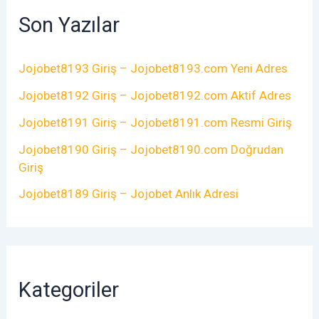
Son Yazılar
Jojobet8193 Giriş – Jojobet8193.com Yeni Adres
Jojobet8192 Giriş – Jojobet8192.com Aktif Adres
Jojobet8191 Giriş – Jojobet8191.com Resmi Giriş
Jojobet8190 Giriş – Jojobet8190.com Doğrudan
Giriş
Jojobet8189 Giriş – Jojobet Anlık Adresi
Kategoriler