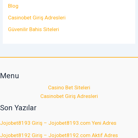
Blog
Casinobet Giriş Adresleri
Güvenilir Bahis Siteleri
Menu
Casino Bet Siteleri
Casinobet Giriş Adresleri
Son Yazılar
Jojobet8193 Giriş – Jojobet8193.com Yeni Adres
Jojobet8192 Giriş – Jojobet8192.com Aktif Adres