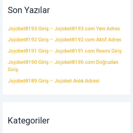
Son Yazılar
Jojobet8193 Giriş – Jojobet8193.com Yeni Adres
Jojobet8192 Giriş – Jojobet8192.com Aktif Adres
Jojobet8191 Giriş – Jojobet8191.com Resmi Giriş
Jojobet8190 Giriş – Jojobet8190.com Doğrudan
Giriş
Jojobet8189 Giriş – Jojobet Anlık Adresi
Kategoriler