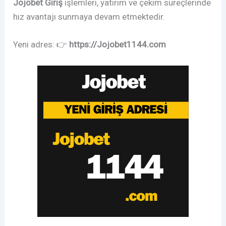
Jojobet Giriş
işlemleri, yatırım ve çekim süreçlerinde
hız avantajı sunmaya devam etmektedir.
Yeni adres: 👉
https://Jojobet1144.com