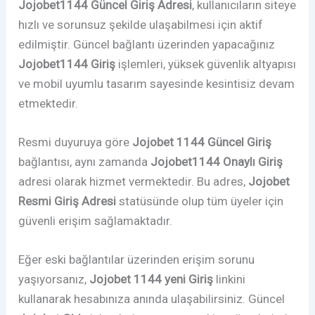
Jojobet1144 Güncel Giriş Adresi
, kullanıcıların siteye
hızlı ve sorunsuz şekilde ulaşabilmesi için aktif
edilmiştir. Güncel bağlantı üzerinden yapacağınız
Jojobet1144 Giriş
işlemleri, yüksek güvenlik altyapısı
ve mobil uyumlu tasarım sayesinde kesintisiz devam
etmektedir.
Resmi duyuruya göre
Jojobet 1144 Güncel Giriş
bağlantısı, aynı zamanda
Jojobet1144 Onaylı Giriş
adresi olarak hizmet vermektedir. Bu adres,
Jojobet
Resmi Giriş Adresi
statüsünde olup tüm üyeler için
güvenli erişim sağlamaktadır.
Eğer eski bağlantılar üzerinden erişim sorunu
yaşıyorsanız,
Jojobet 1144 yeni Giriş
linkini
kullanarak hesabınıza anında ulaşabilirsiniz. Güncel