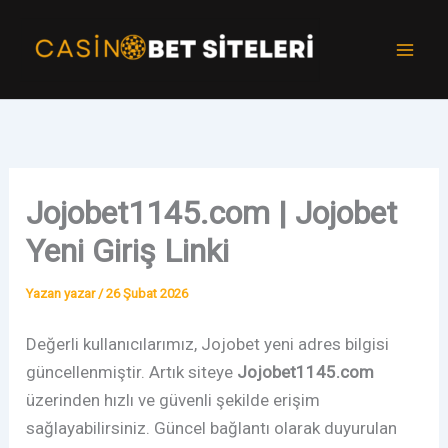
İçeriğe
atla
Jojobet1145.com | Jojobet
Yeni Giriş Linki
Yazan
yazar
/
26 Şubat 2026
Değerli kullanıcılarımız, Jojobet yeni adres bilgisi
güncellenmiştir. Artık siteye
Jojobet1145.com
üzerinden hızlı ve güvenli şekilde erişim
sağlayabilirsiniz. Güncel bağlantı olarak duyurulan