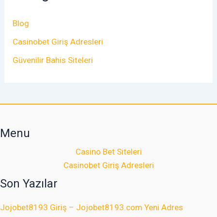
Blog
Casinobet Giriş Adresleri
Güvenilir Bahis Siteleri
Menu
Casino Bet Siteleri
Casinobet Giriş Adresleri
Son Yazılar
Jojobet8193 Giriş – Jojobet8193.com Yeni Adres