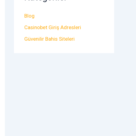
Blog
Casinobet Giriş Adresleri
Güvenilir Bahis Siteleri