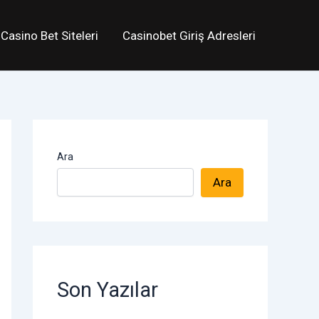
Casino Bet Siteleri
Casinobet Giriş Adresleri
Ara
Ara
Son Yazılar