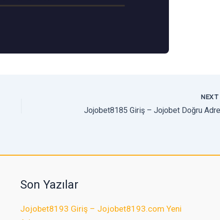
NEX
Jojobet8185 Giriş – Jojobet Doğru Adre
Son Yazılar
Jojobet8193 Giriş – Jojobet8193.com Yeni