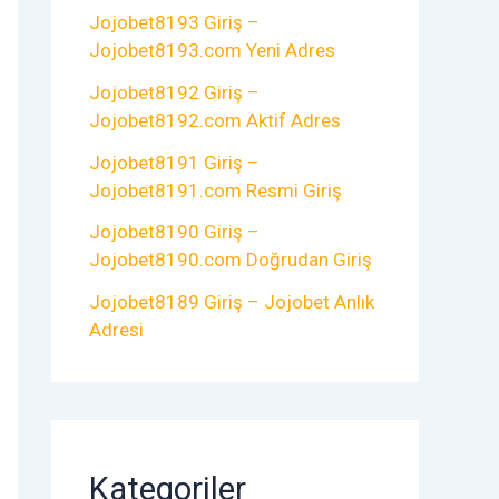
Jojobet8193 Giriş –
Jojobet8193.com Yeni Adres
Jojobet8192 Giriş –
Jojobet8192.com Aktif Adres
Jojobet8191 Giriş –
Jojobet8191.com Resmi Giriş
Jojobet8190 Giriş –
Jojobet8190.com Doğrudan Giriş
Jojobet8189 Giriş – Jojobet Anlık
Adresi
Kategoriler