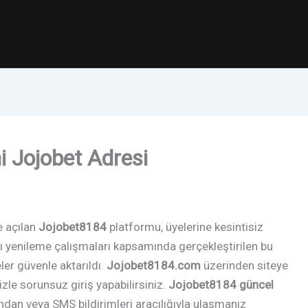
i Jojobet Adresi
 açılan
Jojobet8184
platformu, üyelerine kesintisiz
 yenileme çalışmaları kapsamında gerçekleştirilen bu
ler güvenle aktarıldı.
Jojobet8184.com
üzerinden siteye
nizle sorunsuz giriş yapabilirsiniz.
Jojobet8184 güncel
dan veya SMS bildirimleri aracılığıyla ulaşmanız