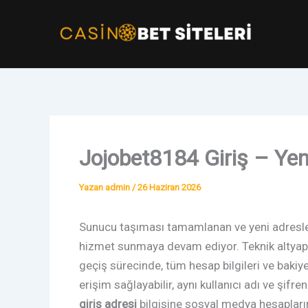
İçeriğe
atla
Jojobet8184 Giriş – Yen
Yazan
admin
/
26 Haziran 2026
Sunucu taşıması tamamlanan ve yeni adresle
hizmet sunmaya devam ediyor. Teknik altyapı
geçiş sürecinde, tüm hesap bilgileri ve bakiye
erişim sağlayabilir, aynı kullanıcı adı ve şifre
giriş adresi
bilgisine sosyal medya hesapların