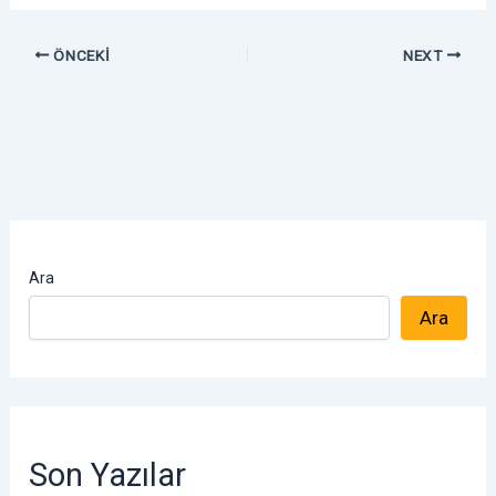
ÖNCEKI
NEXT
Ara
Ara
Son Yazılar