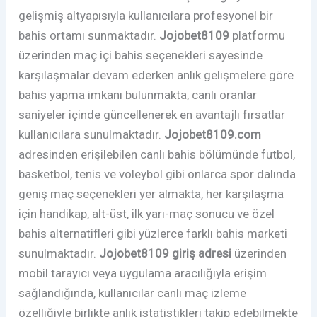
gelişmiş altyapısıyla kullanıcılara profesyonel bir
bahis ortamı sunmaktadır.
Jojobet8109
platformu
üzerinden maç içi bahis seçenekleri sayesinde
karşılaşmalar devam ederken anlık gelişmelere göre
bahis yapma imkanı bulunmakta, canlı oranlar
saniyeler içinde güncellenerek en avantajlı fırsatlar
kullanıcılara sunulmaktadır.
Jojobet8109.com
adresinden erişilebilen canlı bahis bölümünde futbol,
basketbol, tenis ve voleybol gibi onlarca spor dalında
geniş maç seçenekleri yer almakta, her karşılaşma
için handikap, alt-üst, ilk yarı-maç sonucu ve özel
bahis alternatifleri gibi yüzlerce farklı bahis marketi
sunulmaktadır.
Jojobet8109 giriş adresi
üzerinden
mobil tarayıcı veya uygulama aracılığıyla erişim
sağlandığında, kullanıcılar canlı maç izleme
özelliğiyle birlikte anlık istatistikleri takip edebilmekte