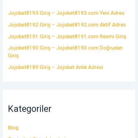
Jojobet8193 Giriş – Jojobet8193.com Yeni Adres
Jojobet8192 Giriş – Jojobet8192.com Aktif Adres
Jojobet8191 Giriş – Jojobet8191.com Resmi Giriş
Jojobet8190 Giriş – Jojobet8190.com Doğrudan
Giriş
Jojobet8189 Giriş – Jojobet Anlık Adresi
Kategoriler
Blog