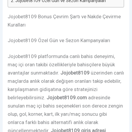
Jojobet8109 Özel Gün ve Sezon Kampanyaları
Jojobet8109 Bonus Çevrim Şartı ve Nakde Çevirme
Kuralları
Jojobet8109 Özel Gün ve Sezon Kampanyaları
Jojobet8109 platformunda canlı bahis deneyimi,
maç içi oran takibi özellikleriyle bahisçilere büyük
avantajlar sunmaktadır.
Jojobet8109
üzerinden canlı
maçlarda anlık olarak değişen oranları takip edebilir,
karşılaşmanın gidişatına göre stratejinizi
belirleyebilirsiniz.
Jojobet8109.com
adresinde
sunulan maç içi bahis seçenekleri son derece zengin
olup, gol, korner, kart, ilk yarı/maç sonucu gibi
onlarca farklı bahis alternatifi anlık olarak
güncellenmektedir.
Jojobet8109 giriş adresi