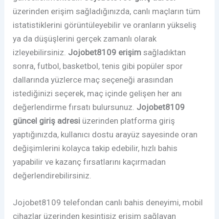
üzerinden erişim sağladığınızda, canlı maçların tüm
istatistiklerini görüntüleyebilir ve oranların yükseliş
ya da düşüşlerini gerçek zamanlı olarak
izleyebilirsiniz.
Jojobet8109 erişim
sağladıktan
sonra, futbol, basketbol, tenis gibi popüler spor
dallarında yüzlerce maç seçeneği arasından
istediğinizi seçerek, maç içinde gelişen her anı
değerlendirme fırsatı bulursunuz.
Jojobet8109
güncel giriş adresi
üzerinden platforma giriş
yaptığınızda, kullanıcı dostu arayüz sayesinde oran
değişimlerini kolayca takip edebilir, hızlı bahis
yapabilir ve kazanç fırsatlarını kaçırmadan
değerlendirebilirsiniz.
Jojobet8109 telefondan canlı bahis deneyimi, mobil
cihazlar üzerinden kesintisiz erişim sağlayan